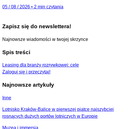
05 / 08 / 2026
•
2 min czytania
Zapisz się do newslettera!
Najnowsze wiadomości w twojej skrzynce
Spis treści
Leasing dla branży rozrywkowej: cele
Zaloguj się i przeczytaj!
Najnowsze artykuły
Inne
Lotnisko Kraków-Balice w pierwszej piątce najszybciej
rosnących dużych portów lotniczych w Europie
Muzea i immersja