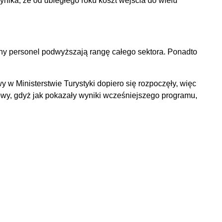
ika, że od ubiegłego roku koszt wejścia do wielu
olony personel podwyższają rangę całego sektora. Ponadto
 Ministerstwie Turystyki dopiero się rozpoczęły, więc
wy, gdyż jak pokazały wyniki wcześniejszego programu,
.