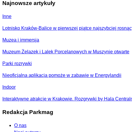
Najnowsze artykuły
Inne
Lotnisko Kraków-Balice w pierwszej piątce najszybciej rosną
Muzea i immersja
Muzeum Żelazek i Lalek Porcelanowych w Muszynie otwarte
Parki rozrywki
Nieoficjalna aplikacja pomoże w zabawie w Energylandii
Indoor
Interaktywne atrakcje w Krakowie. Rozgrywki by Hala Centraln
Redakcja Parkmag
O nas