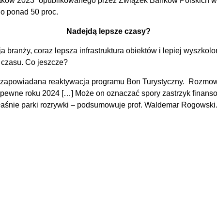
olaków 2023” opublikowanego przez Związek Banków Polskich wyn
do ponad 50 proc.
Nadejdą lepsze czasy?
cja branży, coraz lepsza infrastruktura obiektów i lepiej wyszk
 czasu. Co jeszcze?
 zapowiadana reaktywacja programu Bon Turystyczny. Rozmowy w
pewne roku 2024 […] Może on oznaczać spory zastrzyk finanso
łaśnie parki rozrywki – podsumowuje prof. Waldemar Rogowski