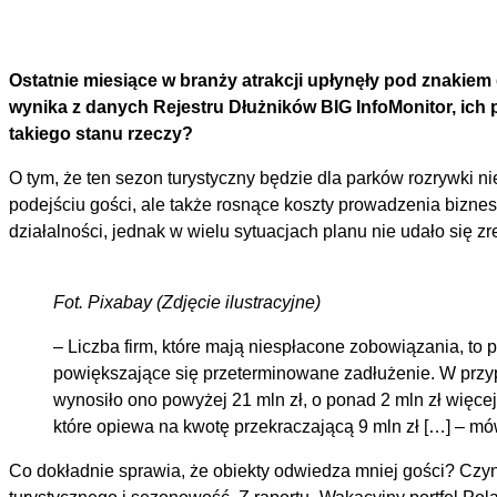
Ostatnie miesiące w branży atrakcji upłynęły pod znakiem
wynika z danych Rejestru Dłużników BIG InfoMonitor, ich
takiego stanu rzeczy?
O tym, że ten sezon turystyczny będzie dla parków rozrywki n
podejściu gości, ale także rosnące koszty prowadzenia bizne
działalności, jednak w wielu sytuacjach planu nie udało się z
Fot. Pixabay (Zdjęcie ilustracyjne)
– Liczba firm, które mają niespłacone zobowiązania, to
powiększające się przeterminowane zadłużenie. W przy
wynosiło ono powyżej 21 mln zł, o ponad 2 mln zł więce
które opiewa na kwotę przekraczającą 9 mln zł […] – mó
Co dokładnie sprawia, że obiekty odwiedza mniej gości? Czynn