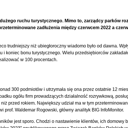
 dużego ruchu turystycznego. Mimo to, zarządcy parków roz
 przeterminowane zadłużenia między czerwcem 2022 a czerw
ieco trudniejszy niż ubiegłoroczny wiadomo było od dawna. Wpł
su i koniec bonu turystycznego. Wielu przedsiębiorców zakładał
realizować w 100 procentach.
 ponad 300 podmiotów i utrzymała się ona przez ostatnie 12 mi
padku ogółu firm prowadzących działalność rozrywkową, posług
j niż przed rokiem. Największy udział ma w tym przeterminowan
wi prof. Waldemar Rogowski, główny analityk BIG InfoMonitor.
ików jest sporo. Chodzi o nastawienie klientów, ich domowy bu