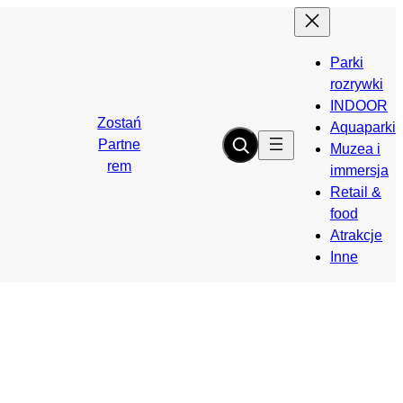
Parki
rozrywki
INDOOR
Zostań
Aquaparki
Partne
Muzea i
rem
immersja
Retail &
food
Atrakcje
Inne