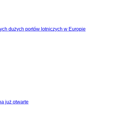
cych dużych portów lotniczych w Europie
a już otwarte