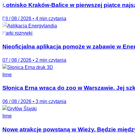
PARKMAG NEWSLETTER
Lotnisko Kraków-Balice w pierwszej piątce naj
08 / 08 / 2026
•
4 min czytania
Parki rozrywki
Nieoficjalna aplikacja pomoże w zabawie w Ener
07 / 08 / 2026
•
2 min czytania
Inne
Słonica Erna wraca do zoo w Warszawie. Jej szk
06 / 08 / 2026
•
3 min czytania
Inne
Nowe atrakcje powstaną w Wieży. Będzie między