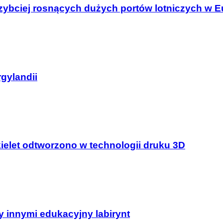
szybciej rosnących dużych portów lotniczych w E
gylandii
ielet odtworzono w technologii druku 3D
 innymi edukacyjny labirynt