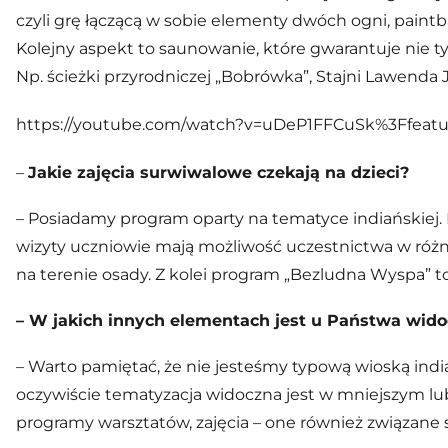
czyli grę łączącą w sobie elementy dwóch ogni, paint
Kolejny aspekt to saunowanie, które gwarantuje nie tyl
Np. ścieżki przyrodniczej „Bobrówka”, Stajni Lawend
https://youtube.com/watch?v=uDeP1FFCuSk%3Ffea
–
Jakie zajęcia surwiwalowe czekają na dzieci?
– Posiadamy program oparty na tematyce indiańskiej. P
wizyty uczniowie mają możliwość uczestnictwa w różn
na terenie osady. Z kolei program „Bezludna Wyspa” t
– W jakich innych elementach jest u Państwa wido
– Warto pamiętać, że nie jesteśmy typową wioską ind
oczywiście tematyzacja widoczna jest w mniejszym lu
programy warsztatów, zajęcia – one również związane są