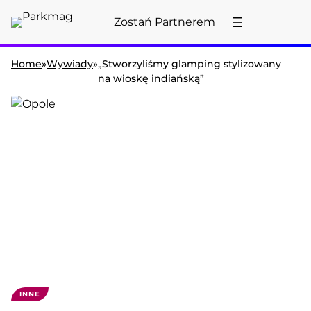
Przejdź
Zostań Partnerem
do
treści
Home
»
Wywiady
»
„Stworzyliśmy glamping stylizowany
na wioskę indiańską”
INNE