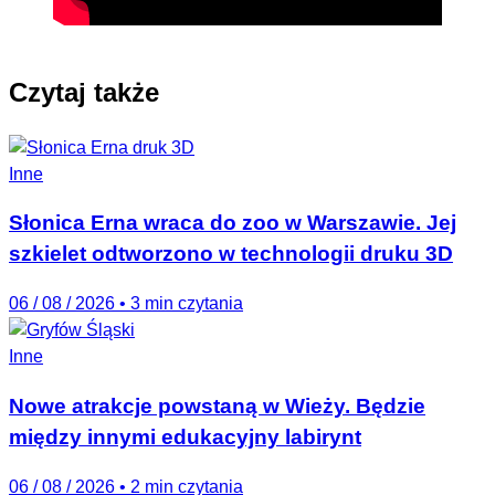
Czytaj także
Inne
Słonica Erna wraca do zoo w Warszawie. Jej
szkielet odtworzono w technologii druku 3D
06 / 08 / 2026
•
3 min czytania
Inne
Nowe atrakcje powstaną w Wieży. Będzie
między innymi edukacyjny labirynt
06 / 08 / 2026
•
2 min czytania