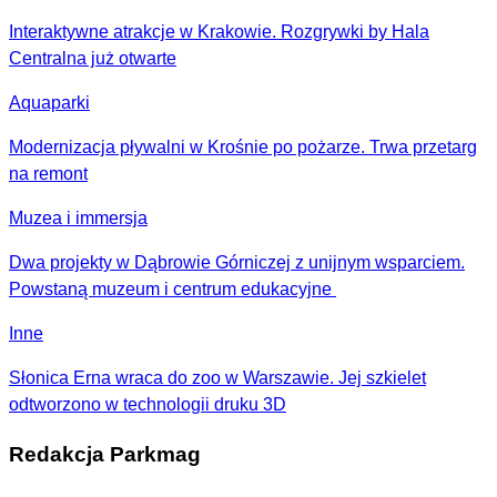
Interaktywne atrakcje w Krakowie. Rozgrywki by Hala
Centralna już otwarte
Aquaparki
Modernizacja pływalni w Krośnie po pożarze. Trwa przetarg
na remont
Muzea i immersja
Dwa projekty w Dąbrowie Górniczej z unijnym wsparciem.
Powstaną muzeum i centrum edukacyjne
Inne
Słonica Erna wraca do zoo w Warszawie. Jej szkielet
odtworzono w technologii druku 3D
Redakcja Parkmag