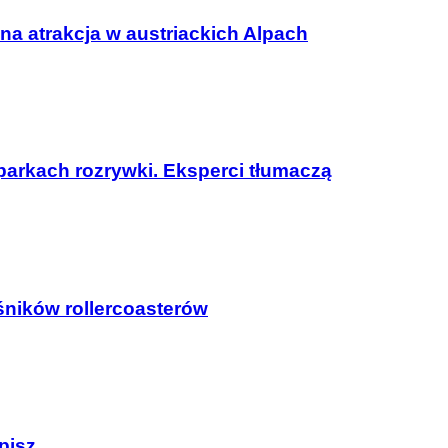
a atrakcja w austriackich Alpach
parkach rozrywki. Eksperci tłumaczą
śników rollercoasterów
upisz