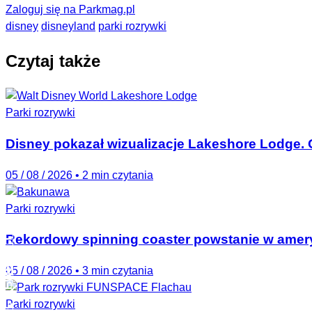
Zaloguj się na Parkmag.pl
disney
disneyland
parki rozrywki
Czytaj także
Parki rozrywki
Disney pokazał wizualizacje Lakeshore Lodge. 
05 / 08 / 2026
•
2 min czytania
Parki rozrywki
PARKMAG NEWSLETTER
Rekordowy spinning coaster powstanie w amer
05 / 08 / 2026
•
3 min czytania
Parki rozrywki