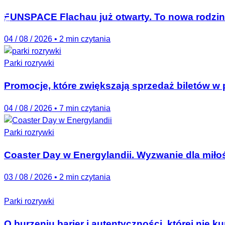
FUNSPACE Flachau już otwarty. To nowa rodzinn
04 / 08 / 2026
•
2 min czytania
Parki rozrywki
Promocje, które zwiększają sprzedaż biletów w 
04 / 08 / 2026
•
7 min czytania
Parki rozrywki
Coaster Day w Energylandii. Wyzwanie dla miło
03 / 08 / 2026
•
2 min czytania
Parki rozrywki
O burzeniu barier i autentyczności, której nie k