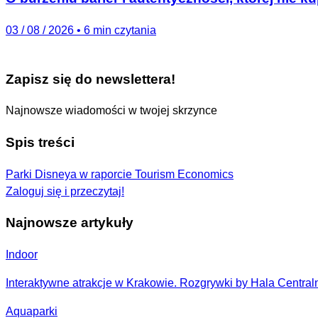
03 / 08 / 2026
•
6 min czytania
Zapisz się do newslettera!
Najnowsze wiadomości w twojej skrzynce
Spis treści
Parki Disneya w raporcie Tourism Economics
Zaloguj się i przeczytaj!
Najnowsze artykuły
Indoor
Interaktywne atrakcje w Krakowie. Rozgrywki by Hala Centraln
Aquaparki