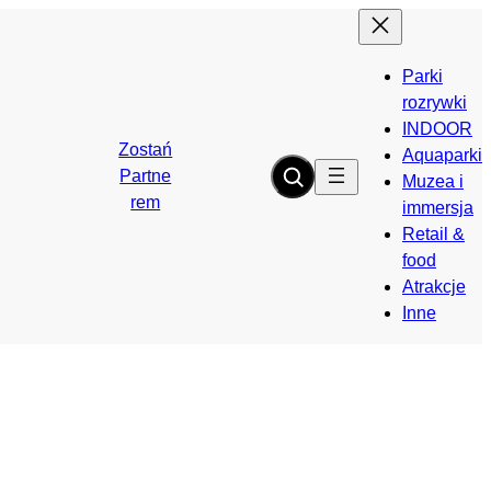
Parki
rozrywki
INDOOR
Zostań
Aquaparki
Partne
Muzea i
rem
immersja
Retail &
food
Atrakcje
Inne