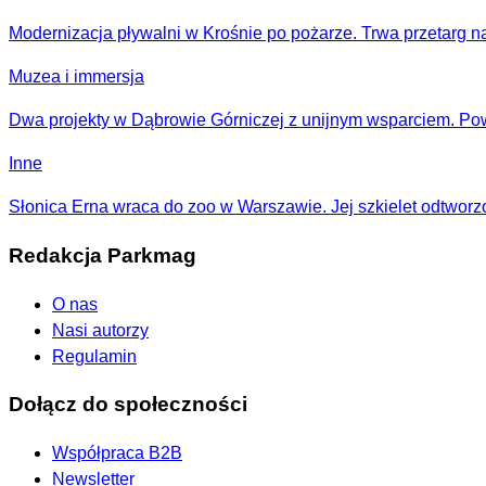
Modernizacja pływalni w Krośnie po pożarze. Trwa przetarg n
Muzea i immersja
Dwa projekty w Dąbrowie Górniczej z unijnym wsparciem. P
Inne
Słonica Erna wraca do zoo w Warszawie. Jej szkielet odtworz
Redakcja Parkmag
O nas
Nasi autorzy
Regulamin
Dołącz do społeczności
Współpraca B2B
Newsletter