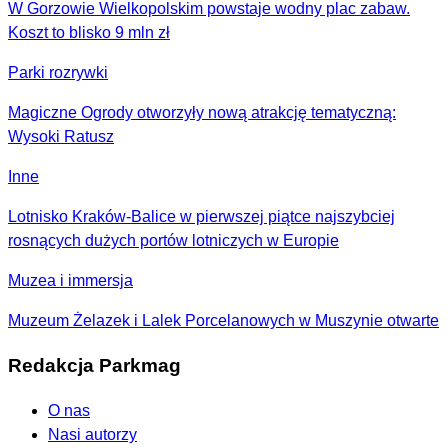
W Gorzowie Wielkopolskim powstaje wodny plac zabaw.
Koszt to blisko 9 mln zł
Parki rozrywki
Magiczne Ogrody otworzyły nową atrakcję tematyczną:
Wysoki Ratusz
Inne
Lotnisko Kraków-Balice w pierwszej piątce najszybciej
rosnących dużych portów lotniczych w Europie
Muzea i immersja
Muzeum Żelazek i Lalek Porcelanowych w Muszynie otwarte
Redakcja Parkmag
O nas
Nasi autorzy