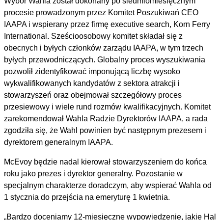
Wybór Wahla został dokonany po siedmiomiesięcznym
procesie prowadzonym przez Komitet Poszukiwań CEO
IAAPA i wspierany przez firmę executive search, Korn Ferry
International. Sześcioosobowy komitet składał się z
obecnych i byłych członków zarządu IAAPA, w tym trzech
byłych przewodniczących. Globalny proces wyszukiwania
pozwolił zidentyfikować imponującą liczbę wysoko
wykwalifikowanych kandydatów z sektora atrakcji i
stowarzyszeń oraz obejmował szczegółowy proces
przesiewowy i wiele rund rozmów kwalifikacyjnych. Komitet
zarekomendował Wahla Radzie Dyrektorów IAAPA, a rada
zgodziła się, że Wahl powinien być następnym prezesem i
dyrektorem generalnym IAAPA.
McEvoy będzie nadal kierował stowarzyszeniem do końca
roku jako prezes i dyrektor generalny. Pozostanie w
specjalnym charakterze doradczym, aby wspierać Wahla od
1 stycznia do przejścia na emeryturę 1 kwietnia.
„Bardzo doceniamy 12-miesięczne wypowiedzenie, jakie Hal