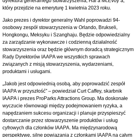
dyrektora generalnego stowarzyszenia, Hal’a McEvoy”a,
który przejdzie na emeryturę 1 kwietnia 2023 roku.
Jako prezes i dyrektor generalny Wahl poprowadzi 94-
osobowy zespół stowarzyszenia w Orlando, Brukseli,
Hongkongu, Meksyku i Szanghaju. Będzie odpowiedzialny
za zarządzanie wykonawcze i codzienną działalność
stowarzyszenia oraz będzie głównym doradcą strategicznym
Rady Dyrektorów IAAPA we wszystkich sprawach
związanych z misją stowarzyszenia, wydarzeniami,
produktami i usługami.
„Jakob jest odpowiednią osobą, aby poprowadzić zespół
IAAPA w przyszłość” – powiedział Curt Caffey, skarbnik
IAAPA i prezes ProParks Attractions Group. Ma doskonałe
wyczucie równowagi między podejmowaniem ryzyka, a
napędzaniem sukcesu organizacji i planuje przyspieszyć
dostarczanie przez stowarzyszenie produktów i usług
cyfrowych dla członków IAAPA. Ma międzynarodową
perspektywę, silne powiązania z członkami IAAPA na całym