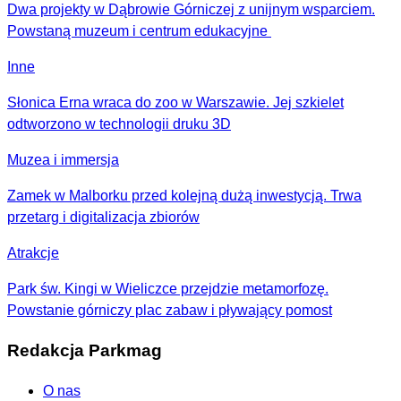
Dwa projekty w Dąbrowie Górniczej z unijnym wsparciem.
Powstaną muzeum i centrum edukacyjne
Inne
Słonica Erna wraca do zoo w Warszawie. Jej szkielet
odtworzono w technologii druku 3D
Muzea i immersja
Zamek w Malborku przed kolejną dużą inwestycją. Trwa
przetarg i digitalizacja zbiorów
Atrakcje
Park św. Kingi w Wieliczce przejdzie metamorfozę.
Powstanie górniczy plac zabaw i pływający pomost
Redakcja Parkmag
O nas