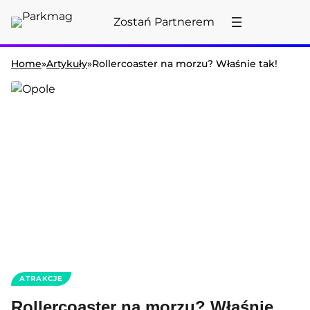
Przejdź
Zostań Partnerem
do
treści
Home
»
Artykuły
»
Rollercoaster na morzu? Właśnie tak!
ATRAKCJE
Rollercoaster na morzu? Właśnie