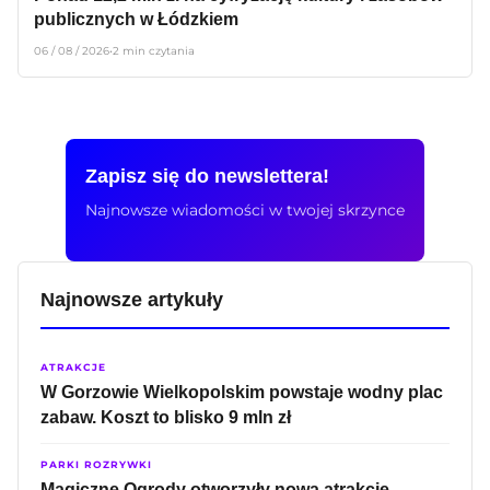
publicznych w Łódzkiem
06 / 08 / 2026
•
2 min czytania
Zapisz się do newslettera!
Najnowsze wiadomości w twojej skrzynce
Najnowsze artykuły
ATRAKCJE
W Gorzowie Wielkopolskim powstaje wodny plac
zabaw. Koszt to blisko 9 mln zł
PARKI ROZRYWKI
Magiczne Ogrody otworzyły nową atrakcję