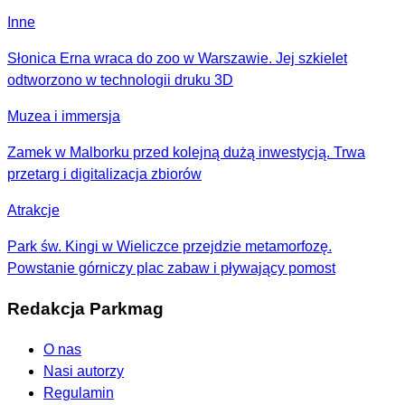
Inne
Słonica Erna wraca do zoo w Warszawie. Jej szkielet
odtworzono w technologii druku 3D
Muzea i immersja
Zamek w Malborku przed kolejną dużą inwestycją. Trwa
przetarg i digitalizacja zbiorów
Atrakcje
Park św. Kingi w Wieliczce przejdzie metamorfozę.
Powstanie górniczy plac zabaw i pływający pomost
Redakcja Parkmag
O nas
Nasi autorzy
Regulamin