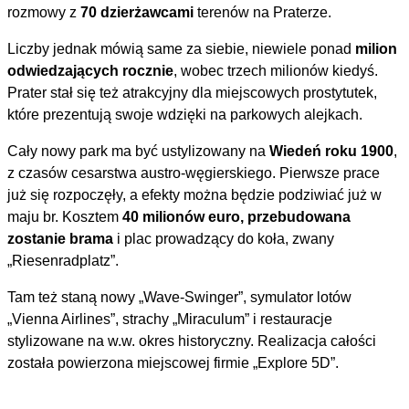
rozmowy z
70 dzierżawcami
terenów na Praterze.
Liczby jednak mówią same za siebie, niewiele ponad
milion
odwiedzających rocznie
, wobec trzech milionów kiedyś.
Prater stał się też atrakcyjny dla miejscowych prostytutek,
które prezentują swoje wdzięki na parkowych alejkach.
Cały nowy park ma być ustylizowany na
Wiedeń roku 1900
,
z czasów cesarstwa austro-węgierskiego. Pierwsze prace
już się rozpoczęły, a efekty można będzie podziwiać już w
maju br. Kosztem
40 milionów euro, przebudowana
zostanie brama
i plac prowadzący do koła, zwany
„Riesenradplatz”.
Tam też staną nowy „Wave-Swinger”, symulator lotów
„Vienna Airlines”, strachy „Miraculum” i restauracje
stylizowane na w.w. okres historyczny. Realizacja całości
została powierzona miejscowej firmie „Explore 5D”.