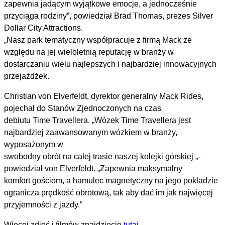
zapewnia jadącym wyjątkowe emocje, a jednocześnie
przyciąga rodziny”, powiedział Brad Thomas, prezes Silver
Dollar City Attractions.
„Nasz park tematyczny współpracuje z firmą Mack ze
względu na jej wieloletnią reputację w branży w
dostarczaniu wielu najlepszych i najbardziej innowacyjnych
przejażdżek.
Christian von Elverfeldt, dyrektor generalny Mack Rides,
pojechał do Stanów Zjednoczonych na czas
debiutu Time Travellera. „Wózek Time Travellera jest
najbardziej zaawansowanym wózkiem w branży,
wyposażonym w
swobodny obrót na całej trasie naszej kolejki górskiej „-
powiedział von Elverfeldt. „Zapewnia maksymalny
komfort gościom, a hamulec magnetyczny na jego pokładzie
ogranicza prędkość obrotową, tak aby dać im jak najwięcej
przyjemności z jazdy.”
Więcej zdjęć i filmów znajdziecie
tutaj
.