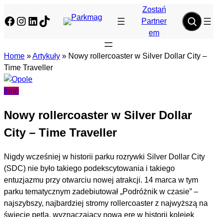
Przejdź
Zostań
Facebook
Instagram
LinkedIn
TikTok
do
Partner
treści
em
Home
»
Artykuły
»
Nowy rollercoaster w Silver Dollar City –
Time Traveller
Inne
Nowy rollercoaster w Silver Dollar
City – Time Traveller
Nigdy wcześniej w historii parku rozrywki Silver Dollar City
(SDC) nie było takiego podekscytowania i takiego
entuzjazmu przy otwarciu nowej atrakcji. 14 marca w tym
parku tematycznym zadebiutował „Podróżnik w czasie” –
najszybszy, najbardziej stromy rollercoaster z najwyższą na
świecie pętlą, wyznaczający nową erę w historii kolejek