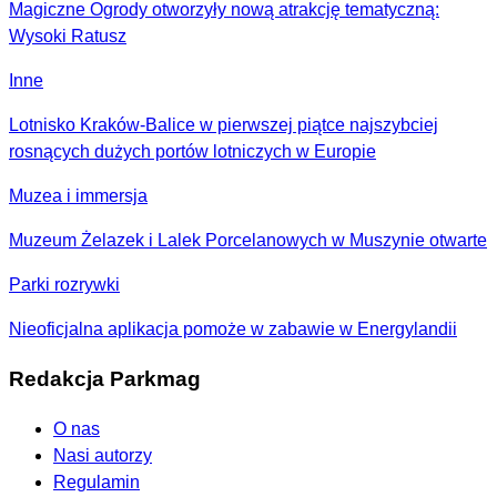
Magiczne Ogrody otworzyły nową atrakcję tematyczną:
Wysoki Ratusz
Inne
Lotnisko Kraków-Balice w pierwszej piątce najszybciej
rosnących dużych portów lotniczych w Europie
Muzea i immersja
Muzeum Żelazek i Lalek Porcelanowych w Muszynie otwarte
Parki rozrywki
Nieoficjalna aplikacja pomoże w zabawie w Energylandii
Redakcja Parkmag
O nas
Nasi autorzy
Regulamin