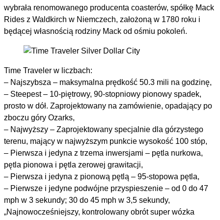
wybrała renomowanego producenta coasterów, spółkę Mack
Rides z Waldkirch w Niemczech, założoną w 1780 roku i
będącej własnością rodziny Mack od ośmiu pokoleń.
Time Traveler w liczbach:
– Najszybsza – maksymalna prędkość 50.3 mili na godzinę,
– Steepest – 10-piętrowy, 90-stopniowy pionowy spadek,
prosto w dół. Zaprojektowany na zamówienie, opadający po
zboczu góry Ozarks,
– Najwyższy – Zaprojektowany specjalnie dla górzystego
terenu, mający w najwyższym punkcie wysokość 100 stóp,
– Pierwsza i jedyna z trzema inwersjami – pętla nurkowa,
pętla pionowa i pętla zerowej grawitacji,
– Pierwsza i jedyna z pionową pętlą – 95-stopowa pętla,
– Pierwsze i jedyne podwójne przyspieszenie – od 0 do 47
mph w 3 sekundy; 30 do 45 mph w 3,5 sekundy,
„Najnowocześniejszy, kontrolowany obrót super wózka