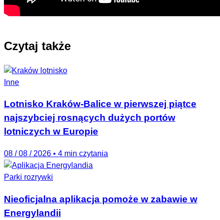
Czytaj także
Inne
Lotnisko Kraków-Balice w pierwszej piątce
najszybciej rosnących dużych portów
lotniczych w Europie
08 / 08 / 2026
•
4 min czytania
Parki rozrywki
Nieoficjalna aplikacja pomoże w zabawie w
Energylandii