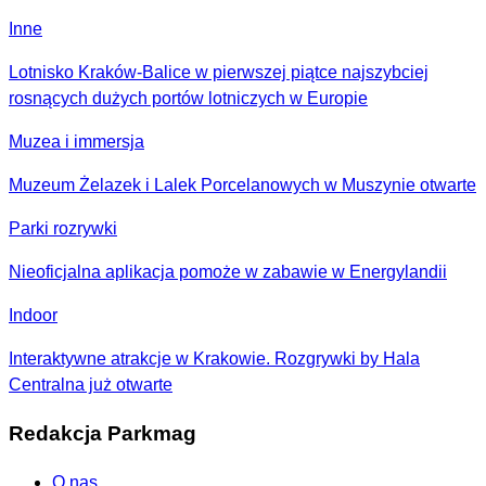
Inne
Lotnisko Kraków-Balice w pierwszej piątce najszybciej
rosnących dużych portów lotniczych w Europie
Muzea i immersja
Muzeum Żelazek i Lalek Porcelanowych w Muszynie otwarte
Parki rozrywki
Nieoficjalna aplikacja pomoże w zabawie w Energylandii
Indoor
Interaktywne atrakcje w Krakowie. Rozgrywki by Hala
Centralna już otwarte
Redakcja Parkmag
O nas