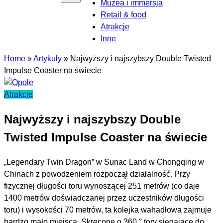
Muzea i immersja
Retail & food
Atrakcje
Inne
Home
»
Artykuły
»
Najwyższy i najszybszy Double Twisted
Impulse Coaster na świecie
Atrakcje
Najwyższy i najszybszy Double
Twisted Impulse Coaster na świecie
„Legendary Twin Dragon” w Sunac Land w Chongqing w
Chinach z powodzeniem rozpoczął działalność. Przy
fizycznej długości toru wynoszącej 251 metrów (co daje
1400 metrów doświadczanej przez uczestników długości
toru) i wysokości 70 metrów, ta kolejka wahadłowa zajmuje
bardzo mało miejsca. Skręcone o 360 ° tory sięgające do