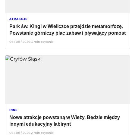
ATRAKCJE
Park św. Kingi w Wieliczce przejdzie metamorfozę.
Powstanie górniczy plac zabaw i pływający pomost
06 / 08 / 2026
•
3 min czytania
INNE
Nowe atrakcje powstaną w Wieży. Będzie między
innymi edukacyjny labirynt
06 / 08 / 2026
•
2 min czytania