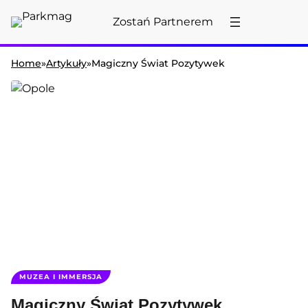
Przejdź
Zostań Partnerem
do
treści
Home
»
Artykuły
»
Magiczny Świat Pozytywek
MUZEA I IMMERSJA
Magiczny Świat Pozytywek