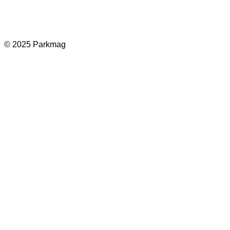
Facebook
Instagram
LinkedIn
TikTok
© 2025 Parkmag