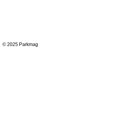
Facebook
Instagram
LinkedIn
TikTok
© 2025 Parkmag