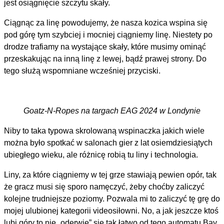
jest osiągnięcie szczytu skały.
Ciągnąc za linę powodujemy, że nasza kozica wspina się
pod górę tym szybciej i mocniej ciągniemy linę. Niestety po
drodze trafiamy na wystające skały, które musimy ominąć
przeskakując na inną linę z lewej, bądź prawej strony. Do
tego służą wspomniane wcześniej przyciski.
Goatz-N-Ropes na targach EAG 2024 w Londynie
Niby to taka typowa skrolowaną wspinaczka jakich wiele
można było spotkać w salonach gier z lat osiemdziesiątych
ubiegłego wieku, ale różnicę robią tu liny i technologia.
Liny, za które ciągniemy w tej grze stawiają pewien opór, tak
że gracz musi się sporo namęczyć, żeby choćby zaliczyć
kolejne trudniejsze poziomy. Pozwala mi to zaliczyć tę grę do
mojej ulubionej kategorii videosiłowni. No, a jak jeszcze ktoś
lubi góry to nie „oderwie” się tak łatwo od tego automatu Bay