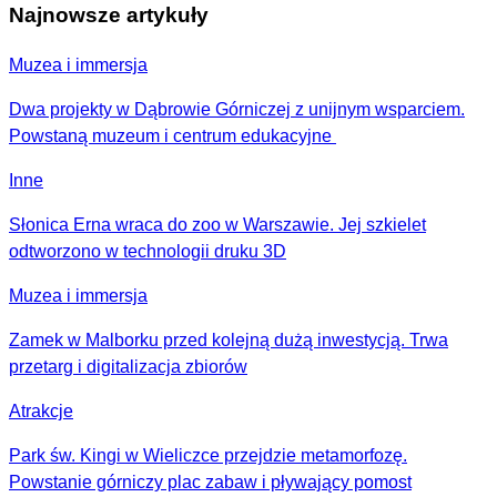
Najnowsze artykuły
Muzea i immersja
Dwa projekty w Dąbrowie Górniczej z unijnym wsparciem.
Powstaną muzeum i centrum edukacyjne
Inne
Słonica Erna wraca do zoo w Warszawie. Jej szkielet
odtworzono w technologii druku 3D
Muzea i immersja
Zamek w Malborku przed kolejną dużą inwestycją. Trwa
przetarg i digitalizacja zbiorów
Atrakcje
Park św. Kingi w Wieliczce przejdzie metamorfozę.
Powstanie górniczy plac zabaw i pływający pomost