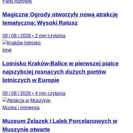
Parki rozrywki
Magiczne Ogrody otworzyły nową atrakcję
tematyczną: Wysoki Ratusz
08 / 08 / 2026
•
2 min czytania
Inne
Lotnisko Kraków-Balice w pierwszej piątce
najszybciej rosnących dużych portów
lotniczych w Europie
08 / 08 / 2026
•
4 min czytania
Muzea i immersja
Muzeum Żelazek i Lalek Porcelanowych w
Muszynie otwarte