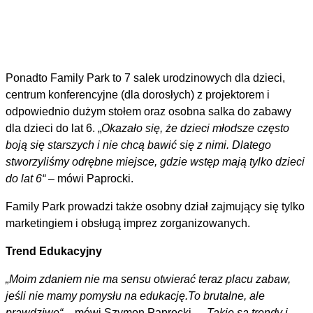
Ponadto Family Park to 7 salek urodzinowych dla dzieci,
centrum konferencyjne (dla dorosłych) z projektorem i
odpowiednio dużym stołem oraz osobna salka do zabawy
dla dzieci do lat 6. „
Okazało się, że dzieci młodsze często
boją się starszych i nie chcą bawić się z nimi. Dlatego
stworzyliśmy odrębne miejsce, gdzie wstęp mają tylko dzieci
do lat 6“
– mówi Paprocki.
Family Park prowadzi także osobny dział zajmujący się tylko
marketingiem i obsługą imprez zorganizowanych.
Trend Edukacyjny
„Moim zdaniem nie ma sensu otwierać teraz placu zabaw,
jeśli nie mamy pomysłu na edukację.
To brutalne, ale
prawdziwe“
– mówi Szymon Paprocki –
„Takie są trendy i