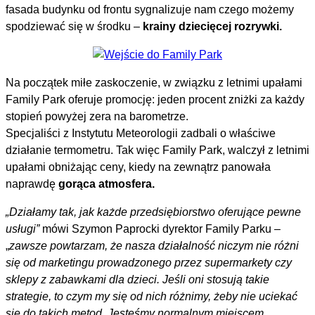
fasada budynku od frontu sygnalizuje nam czego możemy
spodziewać się w środku –
krainy dziecięcej rozrywki.
Na początek miłe zaskoczenie, w związku z letnimi upałami
Family Park oferuje promocję: jeden procent zniżki za każdy
stopień powyżej zera na barometrze.
Specjaliści z Instytutu Meteorologii zadbali o właściwe
działanie termometru. Tak więc Family Park, walczył z letnimi
upałami obniżając ceny, kiedy na zewnątrz panowała
naprawdę
gorąca atmosfera.
„Działamy tak, jak każde przedsiębiorstwo oferujące pewne
usługi”
mówi Szymon Paprocki dyrektor Family Parku –
„
zawsze powtarzam, że nasza działalność niczym nie różni
się od marketingu prowadzonego przez supermarkety czy
sklepy z zabawkami dla dzieci. Jeśli oni stosują takie
strategie, to czym my się od nich różnimy, żeby nie uciekać
się do takich metod. Jesteśmy normalnym miejscem