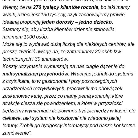
Wiemy, że
na
270 tysięcy klientów rocznie
, bo taki mamy
wynik, dzieci jest 130 tysięcy, czyli zachowujemy prawie
idealną proporcję
jeden dorosły – jedno dziecko.
Staramy się, aby liczba klientów dziennie stanowiła
minimum 1000 osób.
Może się to wydawać dużą liczbą dla niektórych centrów, ale
proszę zwrócić uwagę na, że zatrudniamy 20 osób tzw.
technicznych i 30 animatorów.
Koszty utrzymania wymuszają na nas ciągłe dążenie do
maksymalizacji przychodów
. Wracając jednak do systemu
z czytnikami, to w gastronomii i przy poszczególnych
urządzeniach rozrywkowych, pracownik ma obowiązek
zeskanować kartę, przez co mamy pełną kontrolę, które
atrakcje cieszą się powodzeniem, a które w przyszłości
będziemy wymieniać i ile powinno być pieniędzy w kasie. Co
ciekawe, taki system nie kosztował nie wiadomo jakiej
fortuny. Zrobili go bydgoscy informatycy pod nasze konkretne
zamówienie“.