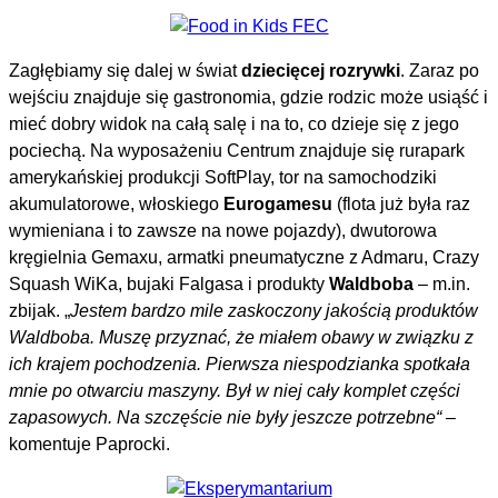
Zagłębiamy się dalej w świat
dziecięcej rozrywki
. Zaraz po
wejściu znajduje się gastronomia, gdzie rodzic może usiąść i
mieć dobry widok na całą salę i na to, co dzieje się z jego
pociechą. Na wyposażeniu Centrum znajduje się rurapark
amerykańskiej produkcji SoftPlay, tor na samochodziki
akumulatorowe, włoskiego
Eurogamesu
(flota już była raz
wymieniana i to zawsze na nowe pojazdy), dwutorowa
kręgielnia Gemaxu, armatki pneumatyczne z Admaru, Crazy
Squash WiKa, bujaki Falgasa i produkty
Waldboba
– m.in.
zbijak. „
Jestem bardzo mile zaskoczony jakością produktów
Waldboba. Muszę przyznać, że miałem obawy w związku z
ich krajem pochodzenia. Pierwsza niespodzianka spotkała
mnie po otwarciu maszyny. Był w niej cały komplet części
zapasowych. Na szczęście nie były jeszcze potrzebne“
–
komentuje Paprocki.