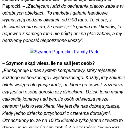
Paprocki. –
„Zachęcam ludzi do otwierania placów zabaw w
odrębnych obiektach. To markety i galerie handlowe
wymuszają godziny otwarcia od 9:00 rano. To chore, z
doświadczenia wiem, że nawet jeśli galeria ma klientów, to
napewno z samego rana nie pójdą oni na plac zabaw, a my
będziemy ponosić niepotrzebne koszty”.
– Szymon skąd wiesz, ile na sali jest osób?
„Funkcjonuje u nas system komputerowy, który rejestruje
każdego wchodzącego i wychodzącego. Każdy przy zakupie
biletu wstępu otrzymuje kartę, na której pracownik zaznacza
czy jest on osobą dorosłą czy dzieckiem. Dzięki temu mamy
całkowitą kontrolę nad tym, ile osób odwiedza nasze
centrum i jaki to jest klient. Nie jest dla nas dobrą sytuacją,
kiedy jedno dziecko przychodzi z czterema dorosłymi.
Oznaczałoby to, że na 100% klientów tylko jedna czwarta to
dzieci i musimy coś z tym zrobić. Na szczęście tak nie jest.