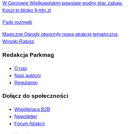
W Gorzowie Wielkopolskim powstaje wodny plac zabaw.
Koszt to blisko 9 mln zł
Parki rozrywki
Magiczne Ogrody otworzyły nową atrakcję tematyczną:
Wysoki Ratusz
Redakcja Parkmag
O nas
Nasi autorzy
Regulamin
Dołącz do społeczności
Współpraca B2B
Newsletter
Forum Atrakcji