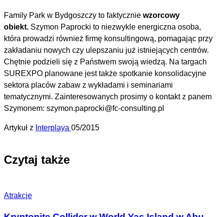
Family Park w Bydgoszczy to faktycznie
wzorcowy
obiekt.
Szymon Paprocki to niezwykle energiczna osoba,
która prowadzi również firmę konsultingową, pomagając przy
zakładaniu nowych czy ulepszaniu już istniejących centrów.
Chętnie podzieli się z Państwem swoją wiedzą. Na targach
SUREXPO planowane jest także spotkanie konsolidacyjne
sektora placów zabaw z wykładami i seminariami
tematycznymi. Zainteresowanych prosimy o kontakt z panem
Szymonem: szymon.paprocki@fc-consulting.pl
Artykuł z
Interplaya
05/2015
Czytaj także
Atrakcje
Kryptonite Collider w World Yas Island w Abu