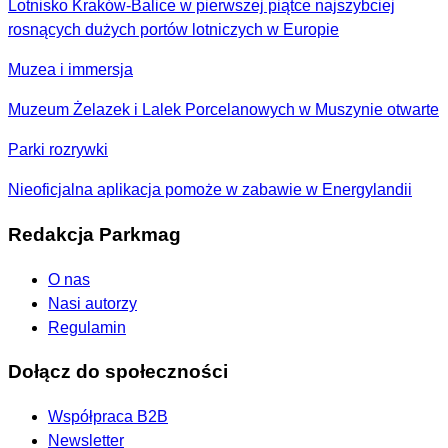
Lotnisko Kraków-Balice w pierwszej piątce najszybciej
rosnących dużych portów lotniczych w Europie
Muzea i immersja
Muzeum Żelazek i Lalek Porcelanowych w Muszynie otwarte
Parki rozrywki
Nieoficjalna aplikacja pomoże w zabawie w Energylandii
Redakcja Parkmag
O nas
Nasi autorzy
Regulamin
Dołącz do społeczności
Współpraca B2B
Newsletter