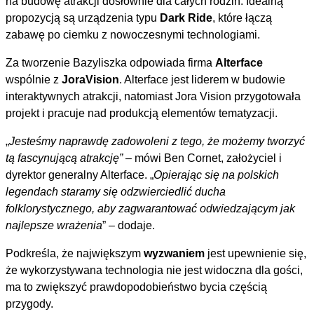
na budowę atrakcji dosłownie dla całych rodzin. Idealną
propozycją są urządzenia typu
Dark Ride
, które łączą
zabawę po ciemku z nowoczesnymi technologiami.
Za tworzenie Bazyliszka odpowiada firma
Alterface
wspólnie z
JoraVision
. Alterface jest liderem w budowie
interaktywnych atrakcji, natomiast Jora Vision przygotowała
projekt i pracuje nad produkcją elementów tematyzacji.
„
Jesteśmy naprawdę zadowoleni z tego, że możemy tworzyć
tą fascynującą atrakcję” –
mówi Ben Cornet, założyciel i
dyrektor generalny Alterface. „
Opierając się na polskich
legendach staramy się odzwierciedlić ducha
folklorystycznego, aby zagwarantować odwiedzającym jak
najlepsze wrażenia
” – dodaje.
Podkreśla, że największym
wyzwaniem
jest upewnienie się,
że wykorzystywana technologia nie jest widoczna dla gości,
ma to zwiększyć prawdopodobieństwo bycia częścią
przygody.