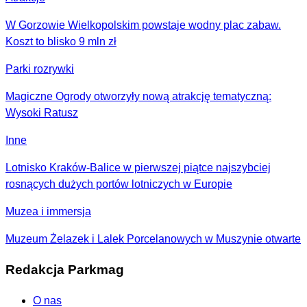
W Gorzowie Wielkopolskim powstaje wodny plac zabaw.
Koszt to blisko 9 mln zł
Parki rozrywki
Magiczne Ogrody otworzyły nową atrakcję tematyczną:
Wysoki Ratusz
Inne
Lotnisko Kraków-Balice w pierwszej piątce najszybciej
rosnących dużych portów lotniczych w Europie
Muzea i immersja
Muzeum Żelazek i Lalek Porcelanowych w Muszynie otwarte
Redakcja Parkmag
O nas