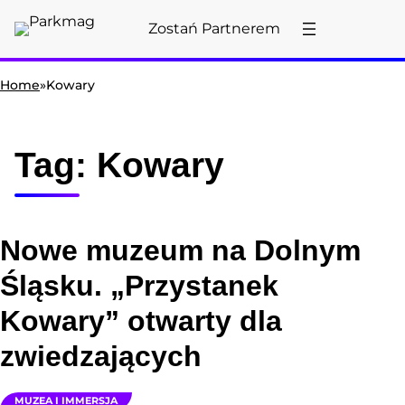
Zostań Partnerem
Home
»
Kowary
Tag:
Kowary
Nowe muzeum na Dolnym
Śląsku. „Przystanek
Kowary” otwarty dla
zwiedzających
MUZEA I IMMERSJA