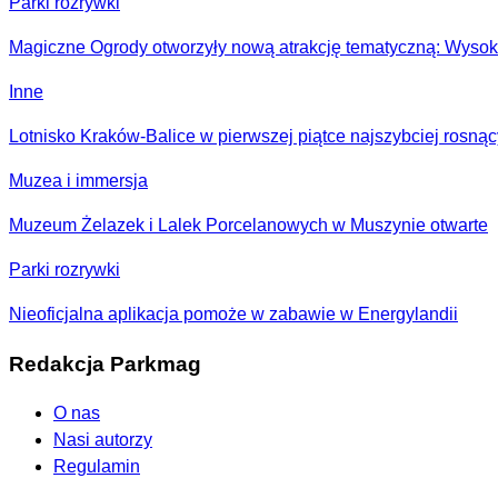
Parki rozrywki
Magiczne Ogrody otworzyły nową atrakcję tematyczną: Wysok
Inne
Lotnisko Kraków-Balice w pierwszej piątce najszybciej rosną
Muzea i immersja
Muzeum Żelazek i Lalek Porcelanowych w Muszynie otwarte
Parki rozrywki
Nieoficjalna aplikacja pomoże w zabawie w Energylandii
Redakcja Parkmag
O nas
Nasi autorzy
Regulamin