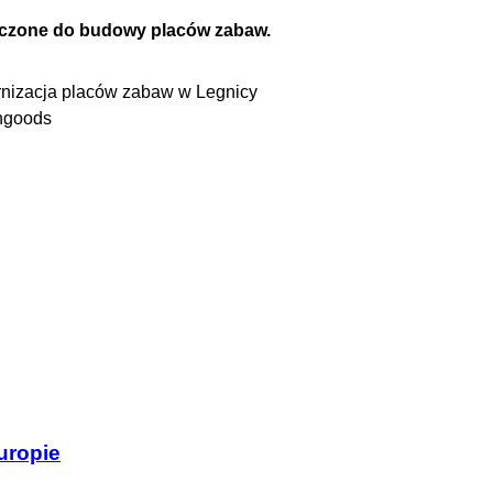
znaczone do budowy placów zabaw.
chgoods
uropie