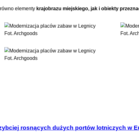
zarówno elementy
krajobrazu miejskiego, jak i obiekty prze
Fot. Archgoods
Fot. Ar
Fot. Archgoods
szybciej rosnących dużych portów lotniczych w E