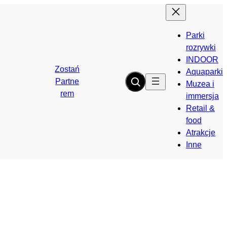
Parki
rozrywki
INDOOR
Zostań
Aquaparki
Partne
Muzea i
rem
immersja
Retail &
food
Atrakcje
Inne