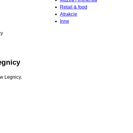
Retail & food
Atrakcje
Inne
cy
egnicy
w Legnicy.