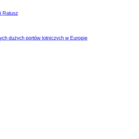
i Ratusz
cych dużych portów lotniczych w Europie