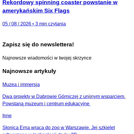
Rekordowy spinning coaster powstanie w
amerykańskim Six Flags
05 / 08 / 2026
•
3 min czytania
Zapisz się do newslettera!
Najnowsze wiadomości w twojej skrzynce
Najnowsze artykuły
Muzea i immersja
Dwa projekty w Dąbrowie Górniczej z unijnym wsparciem.
Powstaną muzeum i centrum edukacyjne
Inne
Słonica Erna wraca do zoo w Warszawie. Jej szkielet