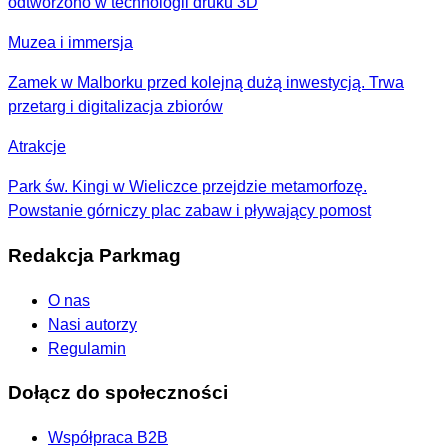
odtworzono w technologii druku 3D
Muzea i immersja
Zamek w Malborku przed kolejną dużą inwestycją. Trwa
przetarg i digitalizacja zbiorów
Atrakcje
Park św. Kingi w Wieliczce przejdzie metamorfozę.
Powstanie górniczy plac zabaw i pływający pomost
Redakcja Parkmag
O nas
Nasi autorzy
Regulamin
Dołącz do społeczności
Współpraca B2B