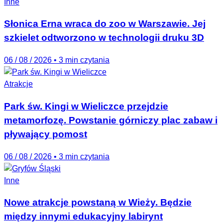
Inne
Słonica Erna wraca do zoo w Warszawie. Jej
szkielet odtworzono w technologii druku 3D
06 / 08 / 2026
•
3 min czytania
Atrakcje
Park św. Kingi w Wieliczce przejdzie
metamorfozę. Powstanie górniczy plac zabaw i
pływający pomost
06 / 08 / 2026
•
3 min czytania
Inne
Nowe atrakcje powstaną w Wieży. Będzie
między innymi edukacyjny labirynt