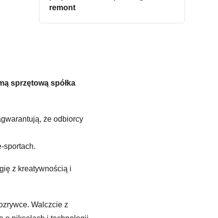
remont
rmą sprzętową spółka
zagwarantują, że odbiorcy
e-sportach.
ię z kreatywnością i
rozrywce. Walczcie z