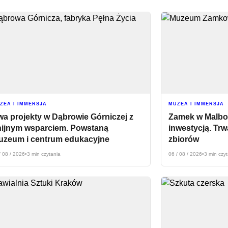
ZEA I IMMERSJA
MUZEA I IMMERSJA
a projekty w Dąbrowie Górniczej z
Zamek w Malbor
nijnym wsparciem. Powstaną
inwestycją. Trwa
uzeum i centrum edukacyjne
zbiorów
/ 08 / 2026
•
3 min czytania
06 / 08 / 2026
•
3 min czy