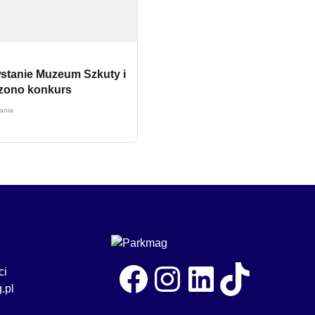
stanie Muzeum Szkuty i
szono konkurs
tania
Facebook
Instagram
LinkedIn
TikTok
ci
.pl