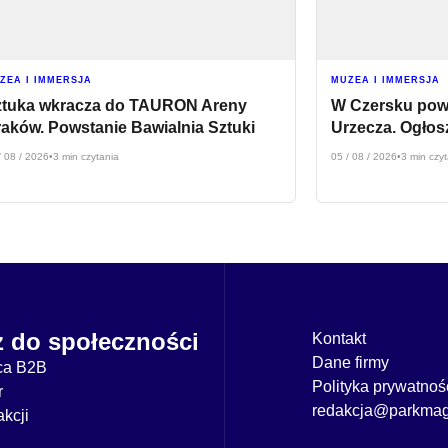
ZEA I IMMERSJA
MUZEA I IMMERSJA
ztuka wkracza do TAURON Areny
W Czersku pow
aków. Powstanie Bawialnia Sztuki
Urzecza. Ogło
/ 08 / 2026
•
3 min czytania
05 / 08 / 2026
•
3 min czy
z do społeczności
Kontakt
Dane firmy
ca B2B
Polityka prywatnoś
r
redakcja@parkmag
kcji