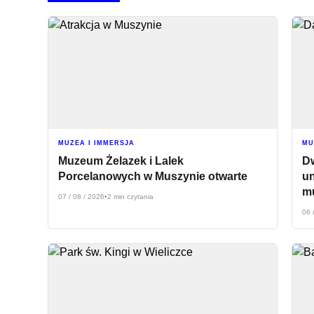
MUZEA I IMMERSJA
MU
Muzeum Żelazek i Lalek
Dw
Porcelanowych w Muszynie otwarte
u
m
07 / 08 / 2026
•
2 min czytania
06 