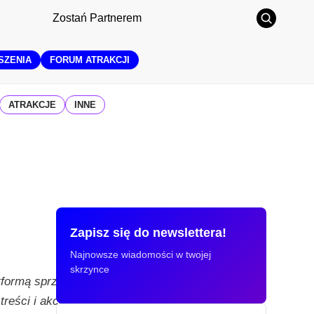
Zostań Partnerem
SZENIA
FORUM ATRAKCJI
ATRAKCJE
INNE
Zapisz się do newslettera!
Najnowsze wiadomości w twojej
skrzynce
tformą sprzętową spółka
treści i akcesoria