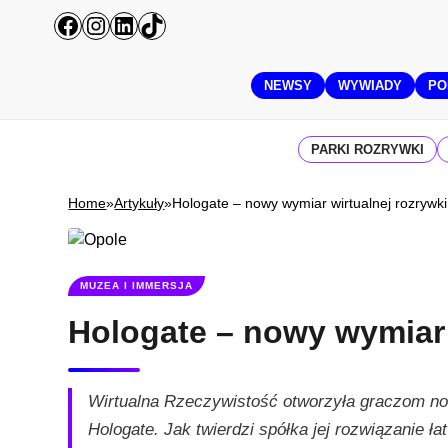
Przejdź
Facebook
Instagram
LinkedIn
TikTok
do
treści
NEWSY
WYWIADY
PO
PARKI ROZRYWKI
Home
»
Artykuły
»
Hologate – nowy wymiar wirtualnej rozrywki
MUZEA I IMMERSJA
Hologate – nowy wymiar 
Wirtualna Rzeczywistość otworzyła graczom now
Hologate. Jak twierdzi spółka jej rozwiązanie ł