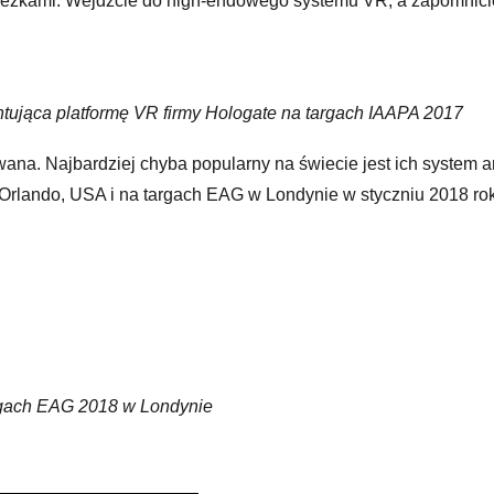
nieżkami. Wejdźcie do high-endowego systemu VR, a zapomnicie 
ująca platformę VR firmy Hologate na targach IAAPA 2017
wana. Najbardziej chyba popularny na świecie jest ich system a
Orlando, USA i na targach EAG w Londynie w styczniu 2018 ro
 2018 w Londynie