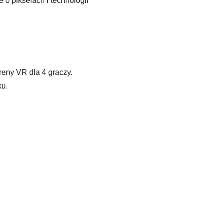
o pikselach i technologii
reny VR dla 4 graczy.
ku.