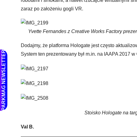
robotami i smokami, a nawet rzucajcie wirtualnymi ś
zaraz po założeniu gogli VR.
Yvette Fernandes z Creative Works Factory prezent
Dodajmy, że platforma Hologate jest często aktualizo
PARKMAG NEWSLETTER
System ten prezentowany był m.in. na IAAPA 2017 w 
Stoisko Hologate na targach EAG
Val B.