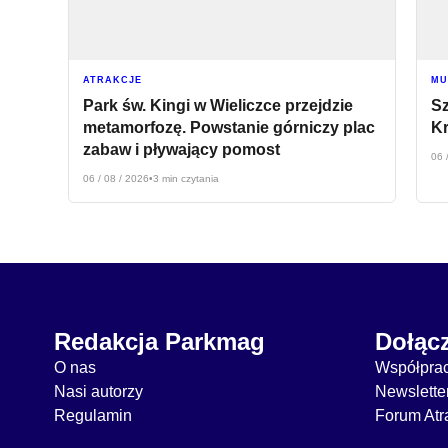
ATRAKCJE
MU
Park św. Kingi w Wieliczce przejdzie
S
metamorfozę. Powstanie górniczy plac
Kr
zabaw i pływający pomost
06 
06 / 08 / 2026
•
3 min czytania
Redakcja Parkmag
Dołąc
O nas
Współpra
Nasi autorzy
Newslette
Regulamin
Forum Atra