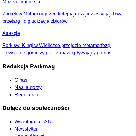
Muzea i immersja
Zamek w Malborku przed kolejną dużą inwestycją. Trwa
przetarg i digitalizacja zbiorów
Atrakcje
Park św. Kingi w Wieliczce przejdzie metamorfozę.
Powstanie górniczy plac zabaw i pływający pomost
Redakcja Parkmag
O nas
Nasi autorzy
Regulamin
Dołącz do społeczności
Współpraca B2B
Newsletter