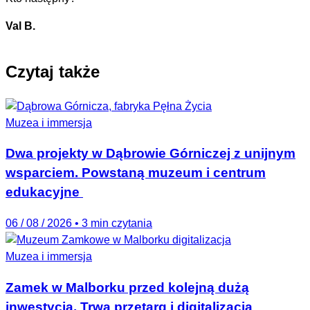
Val B.
Czytaj także
Muzea i immersja
Dwa projekty w Dąbrowie Górniczej z unijnym
wsparciem. Powstaną muzeum i centrum
edukacyjne
06 / 08 / 2026
•
3 min czytania
Muzea i immersja
Zamek w Malborku przed kolejną dużą
inwestycją. Trwa przetarg i digitalizacja