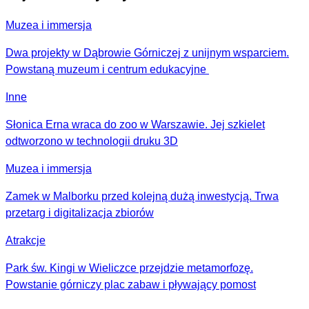
Muzea i immersja
Dwa projekty w Dąbrowie Górniczej z unijnym wsparciem.
Powstaną muzeum i centrum edukacyjne
Inne
Słonica Erna wraca do zoo w Warszawie. Jej szkielet
odtworzono w technologii druku 3D
Muzea i immersja
Zamek w Malborku przed kolejną dużą inwestycją. Trwa
przetarg i digitalizacja zbiorów
Atrakcje
Park św. Kingi w Wieliczce przejdzie metamorfozę.
Powstanie górniczy plac zabaw i pływający pomost