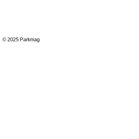
Facebook
Instagram
LinkedIn
TikTok
© 2025 Parkmag