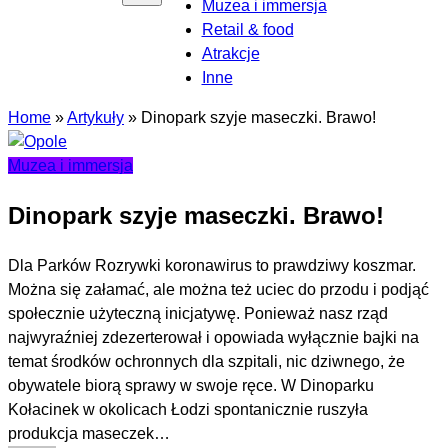
Muzea i immersja
Retail & food
Atrakcje
Inne
Home
»
Artykuły
»
Dinopark szyje maseczki. Brawo!
Muzea i immersja
Dinopark szyje maseczki. Brawo!
Dla Parków Rozrywki koronawirus to prawdziwy koszmar.
Można się załamać, ale można też uciec do przodu i podjąć
społecznie użyteczną inicjatywę. Ponieważ nasz rząd
najwyraźniej zdezerterował i opowiada wyłącznie bajki na
temat środków ochronnych dla szpitali, nic dziwnego, że
obywatele biorą sprawy w swoje ręce. W Dinoparku
Kołacinek w okolicach Łodzi spontanicznie ruszyła
produkcja maseczek…