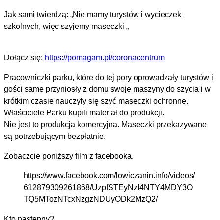
Jak sami twierdzą: „Nie mamy turystów i wycieczek
szkolnych, więc szyjemy maseczki „
Dołącz się:
https://pomagam.pl/coronacentrum
Pracowniczki parku, które do tej pory oprowadzały turystów i
gości same przyniosły z domu swoje maszyny do szycia i w
krótkim czasie nauczyły się szyć maseczki ochronne.
Właściciele Parku kupili materiał do produkcji.
Nie jest to produkcja komercyjna. Maseczki przekazywane
są potrzebującym bezpłatnie.
Zobaczcie poniższy film z facebooka.
https://www.facebook.com/lowiczanin.info/videos/
612879309261868/UzpfSTEyNzI4NTY4MDY3O
TQ5MTozNTcxNzgzNDUyODk2MzQ2/
Kto następny?