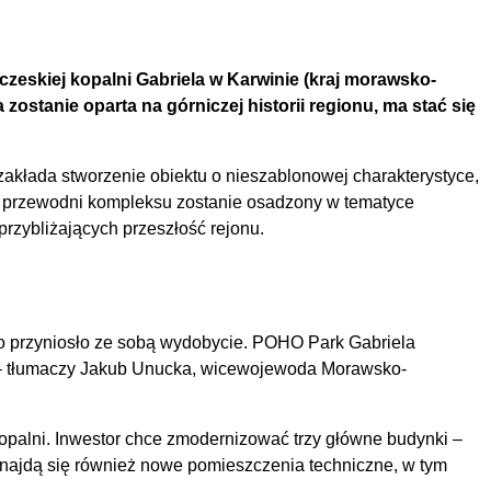
czeskiej kopalni Gabriela w Karwinie (kraj morawsko-
ostanie oparta na górniczej historii regionu, ma stać się
zakłada stworzenie obiektu o nieszablonowej charakterystyce,
w przewodni kompleksu zostanie osadzony w tematyce
przybliżających przeszłość rejonu.
 co przyniosło ze sobą wydobycie. POHO Park Gabriela
ii – tłumaczy Jakub Unucka, wicewojewoda Morawsko-
kopalni. Inwestor chce zmodernizować trzy główne budynki –
znajdą się również nowe pomieszczenia techniczne, w tym