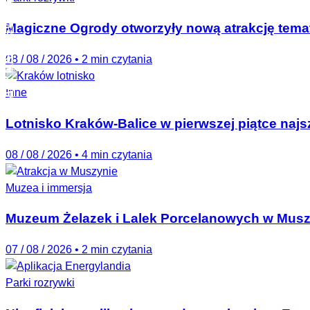
PARKMAG NEWSLETTER
Magiczne Ogrody otworzyły nową atrakcję tema
08 / 08 / 2026
•
2 min czytania
Inne
Lotnisko Kraków-Balice w pierwszej piątce naj
08 / 08 / 2026
•
4 min czytania
Muzea i immersja
Muzeum Żelazek i Lalek Porcelanowych w Musz
07 / 08 / 2026
•
2 min czytania
Parki rozrywki