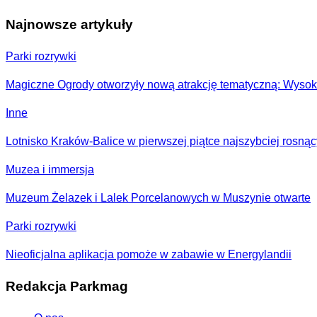
Najnowsze artykuły
Parki rozrywki
Magiczne Ogrody otworzyły nową atrakcję tematyczną: Wysok
Inne
Lotnisko Kraków-Balice w pierwszej piątce najszybciej rosną
Muzea i immersja
Muzeum Żelazek i Lalek Porcelanowych w Muszynie otwarte
Parki rozrywki
Nieoficjalna aplikacja pomoże w zabawie w Energylandii
Redakcja Parkmag