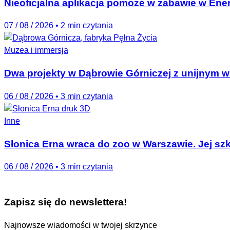
Nieoficjalna aplikacja pomoże w zabawie w Ener
07 / 08 / 2026
•
2 min czytania
Muzea i immersja
Dwa projekty w Dąbrowie Górniczej z unijnym
06 / 08 / 2026
•
3 min czytania
Inne
Słonica Erna wraca do zoo w Warszawie. Jej szk
06 / 08 / 2026
•
3 min czytania
Zapisz się do newslettera!
Najnowsze wiadomości w twojej skrzynce