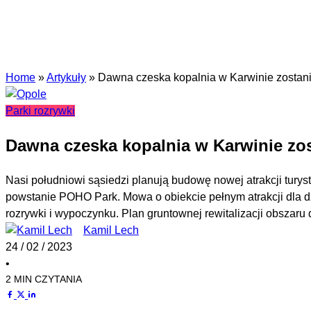
Home
»
Artykuły
»
Dawna czeska kopalnia w Karwinie zostan
Parki rozrywki
Dawna czeska kopalnia w Karwinie zo
Nasi południowi sąsiedzi planują budowę nowej atrakcji turyst
powstanie POHO Park. Mowa o obiekcie pełnym atrakcji dla dzi
rozrywki i wypoczynku. Plan gruntownej rewitalizacji obszar
Kamil Lech
24 / 02 / 2023
•
2 MIN CZYTANIA