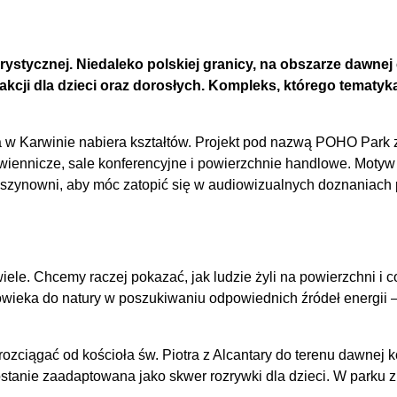
rystycznej. Niedaleko polskiej granicy, na obszarze dawnej 
cji dla dzieci oraz dorosłych. Kompleks, którego tematyka z
la w Karwinie nabiera kształtów. Projekt pod nazwą POHO Park 
wiennicze, sale konferencyjne i powierzchnie handlowe. Moty
 maszynowni, aby móc zatopić się w audiowizualnych doznaniach 
iele. Chcemy raczej pokazać, jak ludzie żyli na powierzchni i
człowieka do natury w poszukiwaniu odpowiednich źródeł energ
ozciągać od kościoła św. Piotra z Alcantary do terenu dawnej 
stanie zaadaptowana jako skwer rozrywki dla dzieci. W parku 