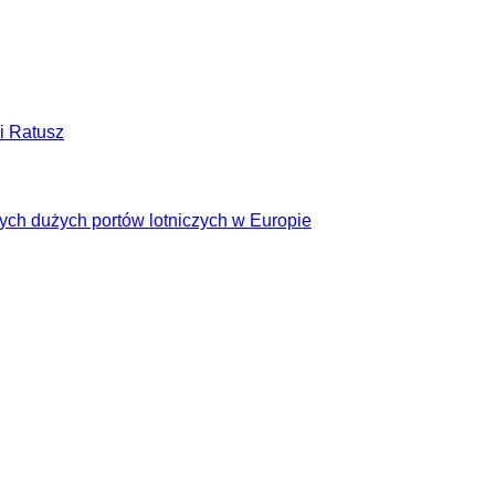
i Ratusz
cych dużych portów lotniczych w Europie