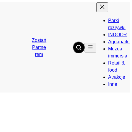
Parki
rozrywki
INDOOR
Zostań
Aquaparki
Partne
Muzea i
rem
immersja
Retail &
food
Atrakcje
Inne