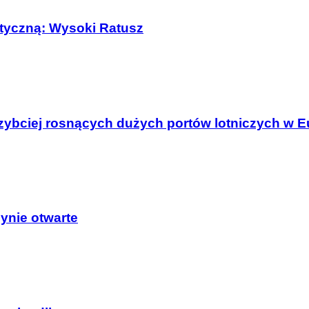
tyczną: Wysoki Ratusz
szybciej rosnących dużych portów lotniczych w E
ynie otwarte