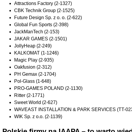
Attractions Factory (2-1327)
CBK Technik Group (2-1525)
Future Design Sp. z o. o. (2-622)
Global Fun Sports (2-398)
JackManTech (2-153)
JAKAR GAMES (2-1501)
JollyHeap (2-249)
KALKOMAT (1-1246)
Magic Play (2-935)
Oakfusion (2-312)
PH Gemax (2-1704)
Pol-Glass (1-648)
PRO-GAMES POLAND (2-1130)
Ritter (2-1771)
Sweet World (2-627)
WAVEAST INSTALLATION & PARK SERVICES (TT-02
WIK Sp. z o.o. (2-1139)
Polskie firmy na IAAPA – to warto wie