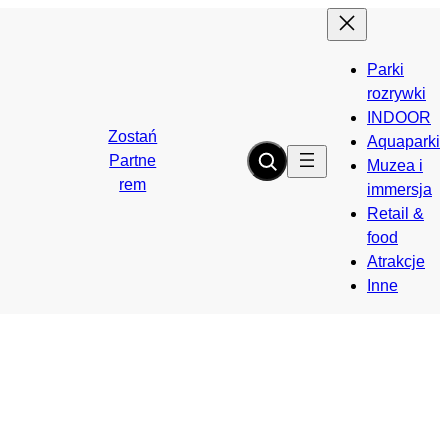
Parki
rozrywki
INDOOR
Zostań
Aquaparki
Partne
Muzea i
rem
immersja
Retail &
food
Atrakcje
Inne