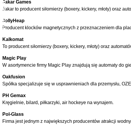
PARKMAG NEWSLETTER
Jakar Games
Jakar to producent siłomierzy (boxery, kickery, młoty) oraz a
JollyHeap
Producent klocków magnetycznych z przeznaczeniem dla placó
Kalkomat
To producent siłomierzy (boxery, kickery, młoty) oraz automa
Magic Play
W asortymencie firmy Magic Play znajdują się automaty do gi
Oakfusion
Spółka specjalizuje się w usprawnieniach dla przemysłu, OZE
PH Gemax
Kręgielnie, bilard, piłkarzyki, air hockeye na wynajem.
Pol-Glass
Firma jest jednym z największych producentów atrakcji wodn