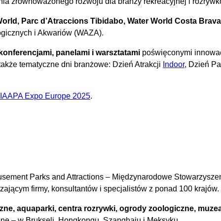
nia zrównoważonego rozwoju dla branży rekreacyjnej i rozrywk
orld, Parc d’Atraccions Tibidabo, Water World Costa Brava
gicznych i Akwariów (WAZA).
onferencjami, panelami i warsztatami
poświęconymi innowac
także tematyczne dni branżowe: Dzień Atrakcji
Indoor
, Dzień P
 IAAPA Expo Europe 2025
.
usement Parks and Attractions – Międzynarodowe Stowarzyszeni
szającym firmy, konsultantów i specjalistów z ponad 100 krajów.
czne, aquaparki, centra rozrywki, ogrody zoologiczne, muzea
nalne – w Brukseli, Hongkongu, Szanghaju i Meksyku.