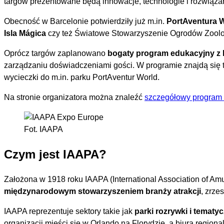
targów prezentowane będą innowacje, technologie i rozwiąza
Obecność w Barcelonie potwierdziły już m.in.
PortAventura W
Isla Mágica
czy też Światowe Stowarzyszenie Ogrodów Zoolo
Oprócz targów zaplanowano
bogaty program edukacyjny z k
zarządzaniu doświadczeniami gości. W programie znajdą się 
wycieczki do m.in. parku PortAventur World.
Na stronie organizatora można znaleźć
szczegółowy program
Fot. IAAPA
Czym jest IAAPA?
Założona w 1918 roku IAAPA (International Association of Am
międzynarodowym stowarzyszeniem branży atrakcji
, zrze
IAAPA reprezentuje sektory takie jak
parki rozrywki i tematy
organizacji mieści się w Orlando na Florydzie, a biura regio