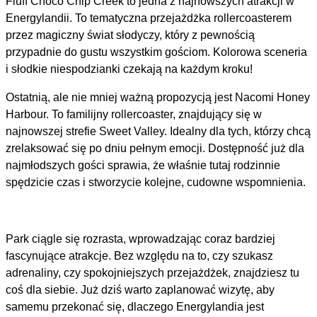
Fluff Choco Chip Creek to jedna z najnowszych atrakcji w
Energylandii. To tematyczna przejażdżka rollercoasterem
przez magiczny świat słodyczy, który z pewnością
przypadnie do gustu wszystkim gościom. Kolorowa sceneria
i słodkie niespodzianki czekają na każdym kroku!
Ostatnią, ale nie mniej ważną propozycją jest Nacomi Honey
Harbour. To familijny rollercoaster, znajdujący się w
najnowszej strefie Sweet Valley. Idealny dla tych, którzy chcą
zrelaksować się po dniu pełnym emocji. Dostępność już dla
najmłodszych gości sprawia, że właśnie tutaj rodzinnie
spędzicie czas i stworzycie kolejne, cudowne wspomnienia.
Park ciągle się rozrasta, wprowadzając coraz bardziej
fascynujące atrakcje. Bez względu na to, czy szukasz
adrenaliny, czy spokojniejszych przejażdżek, znajdziesz tu
coś dla siebie. Już dziś warto zaplanować wizytę, aby
samemu przekonać się, dlaczego Energylandia jest