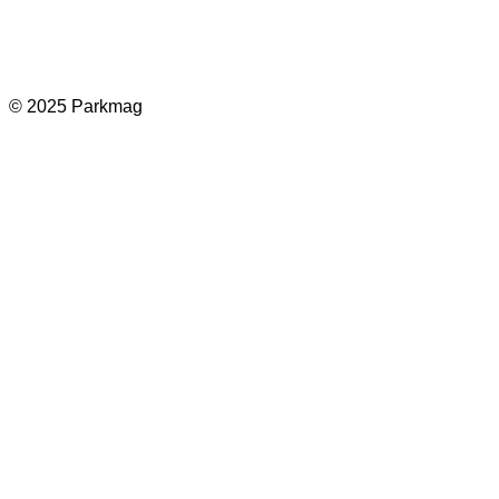
Facebook
Instagram
LinkedIn
TikTok
© 2025 Parkmag