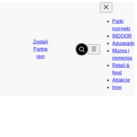
Parki
rozrywki
INDOOR
Zostań
Aquaparki
Partne
Muzea i
rem
immersja
Retail &
food
Atrakcje
Inne