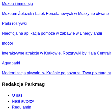
Muzea i immersja
Muzeum Żelazek i Lalek Porcelanowych w Muszynie otwarte
Parki rozrywki
Nieoficjalna aplikacja pomoże w zabawie w Energylandii
Indoor
Interaktywne atrakcje w Krakowie. Rozgrywki by Hala Centraln
Aquaparki
Modernizacja pływalni w Krośnie po pożarze. Trwa przetarg n
Redakcja Parkmag
O nas
Nasi autorzy
Regulamin