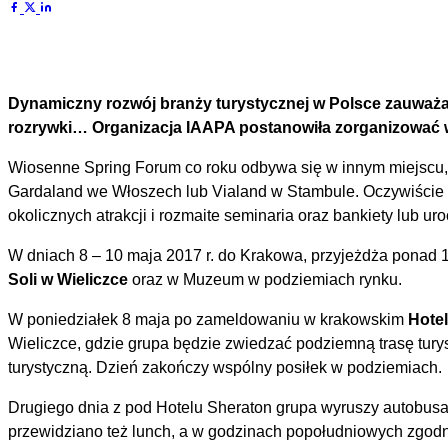
Dynamiczny rozwój branży turystycznej w Polsce zauważa
rozrywki… Organizacja IAAPA postanowiła zorganizować w
Wiosenne Spring Forum co roku odbywa się w innym miejscu, n
Gardaland we Włoszech lub Vialand w Stambule. Oczywiście w
okolicznych atrakcji i rozmaite seminaria oraz bankiety lub uro
W dniach 8 – 10 maja 2017 r. do Krakowa, przyjeżdża ponad 
Soli w Wieliczce
oraz w Muzeum w podziemiach rynku.
W poniedziałek 8 maja po zameldowaniu w krakowskim
Hote
Wieliczce, gdzie grupa będzie zwiedzać podziemną trasę tur
turystyczną. Dzień zakończy wspólny posiłek w podziemiach.
Drugiego dnia z pod Hotelu Sheraton grupa wyruszy autobus
przewidziano też lunch, a w godzinach popołudniowych zgo