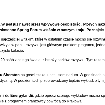
ny jest już nawet przez wpływowe osobistości, których n
iosenne Spring Forum właśnie w naszym kraju! Poznajcie s
ajczęściej w takim, które w ostatnim czasie mocno się rozwinę
izyta w parku rozrywki jest głównym punktem programu, jedna
czyste kolacje.
120 osób z całego świata, z branży parków rozrywki. Tym raze
lu Sheraton
na gości czeka lunch i seminarium. W godzinach p
ystyczną. W podziemiach przeprowadzony będzie wykład, o tym 
ami do
Energylandii
, gdzie oprócz szeregu wykładów można sp
dnie z programem branżowcy powrócą do Krakowa.