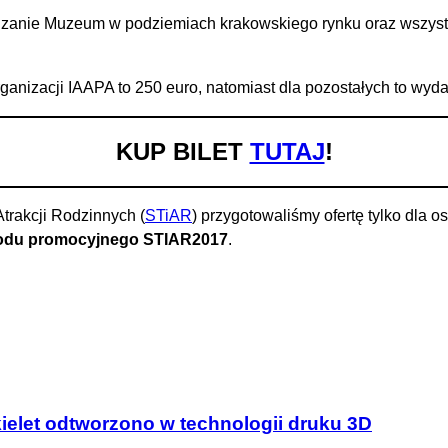
edzanie Muzeum w podziemiach krakowskiego rynku oraz wszyst
nizacji IAAPA to 250 euro, natomiast dla pozostałych to wyda
KUP BILET
TUTAJ
!
trakcji Rodzinnych (
STiAR
) przygotowaliśmy ofertę tylko dla o
odu promocyjnego STIAR2017
.
ielet odtworzono w technologii druku 3D