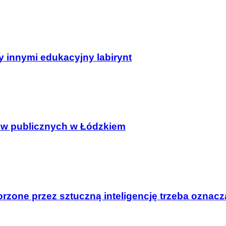
 innymi edukacyjny labirynt
obów publicznych w Łódzkiem
tworzone przez sztuczną inteligencję trzeba oznac