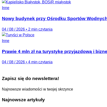
Inne
Nowy budynek przy Ośrodku Sportów Wodnych 
04 / 08 / 2026
•
2 min czytania
Inne
Prawie 4 mln zł na turystykę przyjazdową i bizn
04 / 08 / 2026
•
4 min czytania
Zapisz się do newslettera!
Najnowsze wiadomości w twojej skrzynce
Najnowsze artykuły