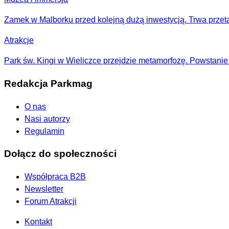
Zamek w Malborku przed kolejną dużą inwestycją. Trwa przetar
Atrakcje
Park św. Kingi w Wieliczce przejdzie metamorfozę. Powstanie
Redakcja Parkmag
O nas
Nasi autorzy
Regulamin
Dołącz do społeczności
Współpraca B2B
Newsletter
Forum Atrakcji
Kontakt