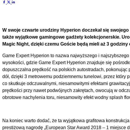
W swoje czwarte urodziny Hyperion doczekał się swojego p
także wyjątkowe gamingowe gadżety kolekcjonerskie. Urocz
Magic Night, dzięki czemu Goście będą mieli aż 3 godzi
Game Expert Hyperion to nazwa najwyższego i najszybszego ro
wysokości, gdzie Game Expert Hyperion znajduje się pośrodku 
dopuszczalna prędkość na polskich autostradach, pokonując pr
dół, dzięki 3 metrowemu podziemnemu tunelowi, przez który p
co skutkuje odczuwalnymi, niesamowitymi efektami grawitacy
prędkości przy nawet podwójnych zakrętach, owocują w odczu
obrotowe nachylenia toru, niesamowity efekt wodny splash flo
Na koniec warto dodać, że ta wyjątkowa grafitowa konstrukcj
prestiżową nagrodę „European Star Award 2018 – 1 miejsce d