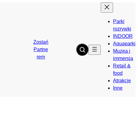
Parki
rozrywki
INDOOR
Zostań
Aquaparki
Partne
Muzea i
rem
immersja
Retail &
food
Atrakcje
Inne