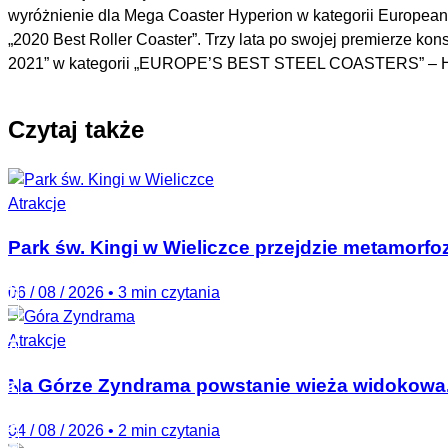
wyróżnienie dla Mega Coaster Hyperion w kategorii European T
„2020 Best Roller Coaster”. Trzy lata po swojej premierze kon
2021” w kategorii „EUROPE’S BEST STEEL COASTERS” – Hyperi
Czytaj także
Atrakcje
Park św. Kingi w Wieliczce przejdzie metamorfo
PARKMAG NEWSLETTER
06 / 08 / 2026
•
3 min czytania
Atrakcje
Na Górze Zyndrama powstanie wieża widokowa
04 / 08 / 2026
•
2 min czytania