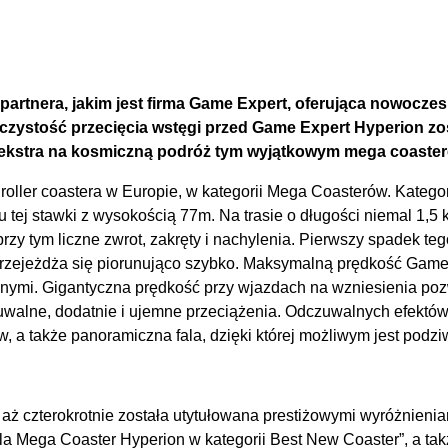
artnera, jakim jest firma Game Expert, oferująca nowoczes
ystość przecięcia wstęgi przed Game Expert Hyperion zosta
ny ekstra na kosmiczną podróż tym wyjątkowym mega coaste
ller coastera w Europie, w kategorii Mega Coasterów. Kategori
tej stawki z wysokością 77m. Na trasie o długości niemal 1,5 
zy tym liczne zwrot, zakręty i nachylenia. Pierwszy spadek te
rzejeżdża się piorunująco szybko. Maksymalną prędkość Game E
jnymi. Gigantyczna prędkość przy wjazdach na wzniesienia po
walne, dodatnie i ujemne przeciążenia. Odczuwalnych efektów 
w, a także panoramiczna fala, dzięki której możliwym jest pod
a aż czterokrotnie została utytułowana prestiżowymi wyróżnie
la Mega Coaster Hyperion w kategorii Best New Coaster”, a t