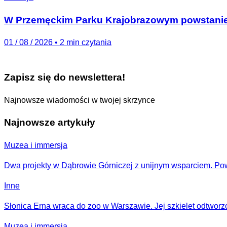
W Przemęckim Parku Krajobrazowym powstanie 
01 / 08 / 2026
•
2 min czytania
Zapisz się do newslettera!
Najnowsze wiadomości w twojej skrzynce
Najnowsze artykuły
Muzea i immersja
Dwa projekty w Dąbrowie Górniczej z unijnym wsparciem. P
Inne
Słonica Erna wraca do zoo w Warszawie. Jej szkielet odtworz
Muzea i immersja