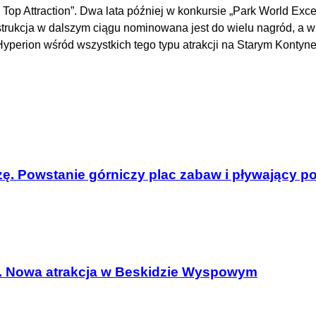
op Attraction”. Dwa lata później w konkursie „Park World Exce
strukcja w dalszym ciągu nominowana jest do wielu nagród, a w 
on wśród wszystkich tego typu atrakcji na Starym Kontynenc
zę. Powstanie górniczy plac zabaw i pływający 
. Nowa atrakcja w Beskidzie Wyspowym