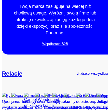
Twoja marka zasługuje na więcej niż
chwilową uwagę. Wyróżnij swoją firmę lub
atrakcję i zwiększaj zasięg każdego dnia
dzięki ekspozycji oraz sile społeczności
Parkmag.
Współpraca B2B
Relacje
Zobacz wszystkie