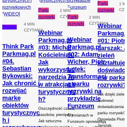
Parki
1 M
CZY
Parki
rozrywki
2 MIN
CZYTANIA
rozrywki
Parki
2 MIN
CZYTANIA
rozrywki
4 MIN
Webinar
Porady
CZYTANIA
Webinar
Parkmag.
Webinar
Parkmag.pl
#01: Piotr
Think Park
Parkmag.pl
#03: Michał
Jarszak: 
Parkmag.pl
#02: Adam
Kościelniak:
zieleń
#04.
Wicher, Piotr
Jak
kształtuje
Sebastian
Lutek:
wykorzystać
doświadc
Bykowski:
Transformacj
narzędzia AI
e w parka
Jak chronić i
a parku
w atrakcjach
rozrywki?
rozwijać
rozrywki na
turystycznyc
Jak dzięki zielen
markę
przykładzie
h?
budować
obiektów
Funzeum
doświadczenia 
Oszczędność czasu,
turystycznyc
parku rozrywki?
zasobów, pieniędzy.
O zmianach w
h i
Opowiada Piotr
Jak sztuczna
Funzeum opowiadają
Jarszak.