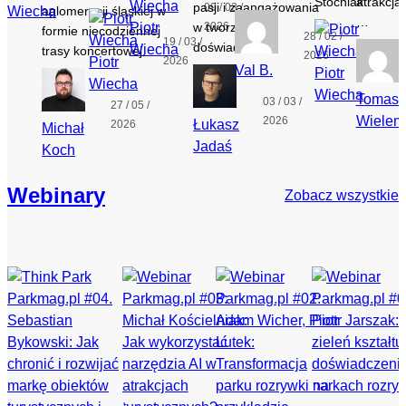
Stochlak…
atrakcja
pasji i zaangażowania
09 / 03 /
Wiecha
aglomeracji śląskiej w
…
Piotr
w tworzenie
2026
formie niecodziennej
28 / 02 /
19 / 03 /
doświadczeń.
Wiecha
trasy koncertowej.
19 
2026
Piotr
2026
Val B.
Piotr
20
Wiecha
Wiecha
Tomasz
03 / 03 /
27 / 05 /
Wielem
2026
Łukasz
2026
Michał
Jadaś
Koch
Webinary
Zobacz wszystkie