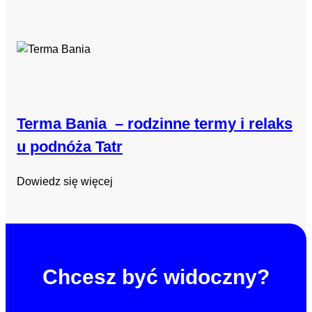
Terma Bania – rodzinne termy i relaks
u podnóża Tatr
Dowiedz się więcej
Chcesz być widoczny?