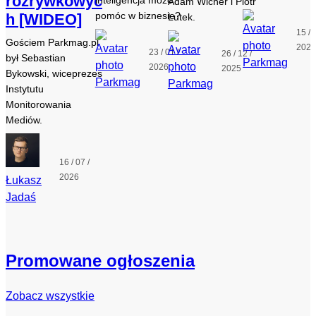
rozrywkowyc
inteligencja może
Adam Wicher i Piotr
pomóc w biznesie?
h [WIDEO]
Lutek.
15 / 
Gościem Parkmag.pl
202
23 / 01 /
26 / 12 /
był Sebastian
Parkmag
2026
2025
Bykowski, wiceprezes
Parkmag
Parkmag
Instytutu
Monitorowania
Mediów.
16 / 07 /
2026
Łukasz
Jadaś
Promowane ogłoszenia
Zobacz wszystkie