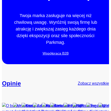
Twoja marka zasługuje na więcej niż
chwilową uwagę. Wyróżnij swoją firmę lub
atrakcję i zwiększaj zasięg każdego dnia
dzięki ekspozycji oraz sile społeczności
Parkmag.
Współpraca B2B
Opinie
Zobacz wszystkie